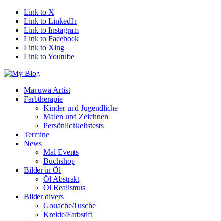
Link to X
Link to LinkedIn
Link to Instagram
Link to Facebook
Link to Xing
Link to Youtube
Manuwa Artist
Farbtherapie
Kinder und Jugendliche
Malen und Zeichnen
Persönlichkeitstests
Termine
News
Mal Events
Buchshop
Bilder in Öl
Öl Abstrakt
Öl Realismus
Bilder divers
Gouache/Tusche
Kreide/Farbstift