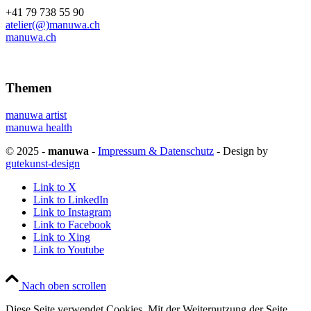
+41 79 738 55 90
atelier(@)manuwa.ch
manuwa.ch
Themen
manuwa artist
manuwa health
© 2025 -
manuwa
-
Impressum & Datenschutz
- Design by
gutekunst-design
Link to X
Link to LinkedIn
Link to Instagram
Link to Facebook
Link to Xing
Link to Youtube
Nach oben scrollen
Diese Seite verwendet Cookies. Mit der Weiternutzung der Seite,