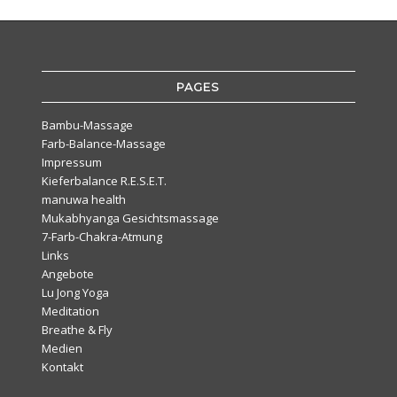
PAGES
Bambu-Massage
Farb-Balance-Massage
Impressum
Kieferbalance R.E.S.E.T.
manuwa health
Mukabhyanga Gesichtsmassage
7-Farb-Chakra-Atmung
Links
Angebote
Lu Jong Yoga
Meditation
Breathe & Fly
Medien
Kontakt