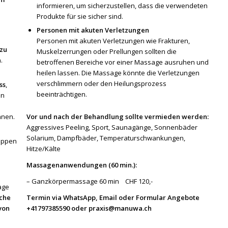
informieren, um sicherzustellen, dass die verwendeten
Produkte für sie sicher sind.
Personen mit akuten Verletzungen
e
Personen mit akuten Verletzungen wie Frakturen,
zu
Muskelzerrungen oder Prellungen sollten die
.
betroffenen Bereiche vor einer Massage ausruhen und
heilen lassen. Die Massage könnte die Verletzungen
verschlimmern oder den Heilungsprozess
ss
,
beeinträchtigen.
ln
Vor und nach der Behandlung sollte vermieden werden:
nen.
Aggressives Peeling, Sport, Saunagänge, Sonnenbäder
Solarium, Dampfbäder, Temperaturschwankungen,
ruppen
Hitze/Kälte
Massagenanwendungen (60 min.):
– Ganzkörpermassage 60 min CHF 120,-
age
che
Termin via WhatsApp, Email oder Formular Angebote
von
+41797385590 oder praxis@manuwa.ch