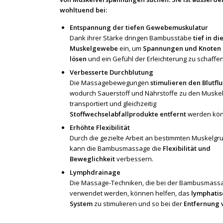
wohltuend bei:
Entspannung der tiefen Gewebemuskulatur
Dank ihrer Stärke dringen Bambusstäbe
tief in di
Muskelgewebe
ein, um
Spannungen und Knoten 
lösen
und ein Gefühl der Erleichterung zu schaffen
Verbesserte Durchblutung
Die Massagebewegungen
stimulieren den Blutflu
wodurch Sauerstoff und Nährstoffe zu den Muske
transportiert und gleichzeitig
Stoffwechselabfallprodukte entfernt
werden kön
Erhöhte Flexibilität
Durch die gezielte Arbeit an bestimmten Muskelg
kann die Bambusmassage die
Flexibilität und
Beweglichkeit
verbessern.
Lymphdrainage
Die Massage-Techniken, die bei der Bambusmass
verwendet werden, können helfen, das
lymphatis
System
zu stimulieren und so bei der
Entfernung 