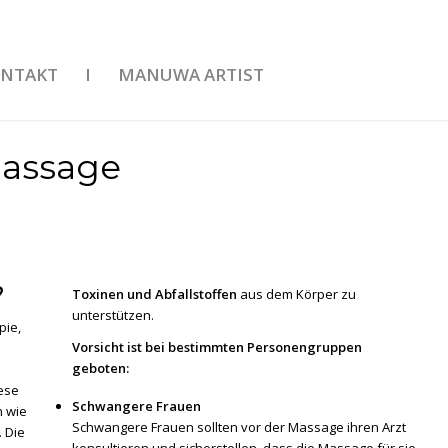
NTAKT
I
MANUWA ARTIST
assage
?
Toxinen und Abfallstoffen
aus dem Körper zu
unterstützen.
pie,
Vorsicht
ist bei bestimmten Personengruppen
geboten:
ese
Schwangere Frauen
n wie
Schwangere Frauen sollten vor der Massage ihren Arzt
. Die