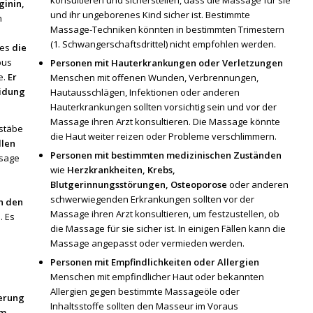
konsultieren und sicherstellen, dass die Massage für sie
ginin,
und ihr ungeborenes Kind sicher ist. Bestimmte
n
Massage-Techniken könnten in bestimmten Trimestern
(1. Schwangerschaftsdrittel) nicht empfohlen werden.
hes
die
bus
Personen mit Hauterkrankungen oder Verletzungen
e.
Er
Menschen mit offenen Wunden, Verbrennungen,
eidung
Hautausschlägen, Infektionen oder anderen
Hauterkrankungen sollten vorsichtig sein und vor der
Massage ihren Arzt konsultieren. Die Massage könnte
stäbe
die Haut weiter reizen oder Probleme verschlimmern.
llen
Personen mit bestimmten medizinischen Zuständen
ssage
wie
Herzkrankheiten, Krebs,
Blutgerinnungsstörungen, Osteoporose
oder anderen
schwerwiegenden Erkrankungen sollten vor der
an den
Massage ihren Arzt konsultieren, um festzustellen, ob
. Es
die Massage für sie sicher ist. In einigen Fällen kann die
Massage angepasst oder vermieden werden.
Personen mit Empfindlichkeiten oder Allergien
Menschen mit empfindlicher Haut oder bekannten
Allergien gegen bestimmte Massageöle oder
derung
Inhaltsstoffe sollten den Masseur im Voraus
em