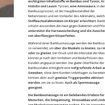
wichtigsten Inhaltsstoffe im Bambus sind Tyosin, Ar
Histidin und Leusin
. Tyrosin,
eine Aminosäure
, in de
Bambussprossen, ist der Hauptbestandteil der
Nebennieren und ein Vorläufer des Adrenalins, welc
Stoffwechselaktivitäten im Körper erleichtert
. Bam
schützt ausserdem die Haut gegen Bakterien und Pilz
unterstützt die Harnausscheidung und die Aussch
von überflüssigen Körperfetten.
Während einer Bambusmassage werden die Bambus
so verwendet, um
über die Muskeln
zu kneten, zu ro
oder zu gleiten
. Der Druck und die Intensität der Ma
können je nach den Vorlieben und Bedürfnissen des
Kunden angepasst werden. Die glatte Oberfläche der
Bambusstäbe ermöglicht eine
tiefgreifende Arbeit 
Geweben,
ohne dem Kunden Unbehagen zu bereiten
können aber auch
gewisse Triggerpunkte aktiviert
werden
, um sie zu lösen.
Auch als Sportmassage
geeignet.
Die Bambusmassage ist ein belebendes Erlebnis für
Menschen, die Entspannung, Stressabbau und Lin
von Muskelverspannungen suchen. Sie ist ausserd